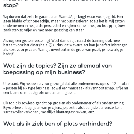
stop?
Wij durven dat zelfs te garanderen. Want JA, je krijgt waar voor je geld. Hier
geen blabla of schone schijn, maar het businessleven zoals het is. Wij zetten
ondernemen in het juiste perspectief en kijken samen met jou hoe jij in jóuw
zaak sterker, vrijer en met meer goesting kan staan.
Alsnog een grote investering? Weet dan dat je naast de training ook mee
betaalt voor het diner (haja 😉). Plus: dit Wavetraject kan je perfect inbrengen
als kost voor je zaak. Want je investeert in de groei van jezelf, je netwerk, je
bedrijf.
Wat zijn de topics? Zijn ze allemaal van
toepassing op mijn business?
Uiteraard. Wij hebben ervoor gezorgd dat alle ondernemerstopics – 12 in totaal
– passen bij elk type business, zowel eenmanszaak als vennootschap. Of je nu
een kleine of middelgrote onderneming bent.
Elk topic is sowieso gericht op groeien als ondernemer of als onderneming.
Bijvoorbeeld: begrijpen van je cijfers, je positie als bedrijfsleider versterken,
succesvoller verkopen, moeilijke klantengesprekken, enz.
Wat als ik ziek ben of plots verhinderd?