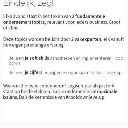
Eindelijk, zeg!
Elke avond staat in het teken van
2 fundamentele
ondernemerstopics
, relevant voor ieders business. Groot
of klein.
Deze topics worden belicht door
2 vakexperten
, elk vanuit
hun eigen jarenlange ervaring:
Je leert
je soft skills
aanscherpen en implementeren = cool
down
Je leert
je cijfers
begrijpen en optimaal inzetten = level up
Waarom die twee combineren? Logisch: pas als je sterk
staat op beide vlakken, kan je ondernemen in
maximale
balans
. Da’s de kernmissie van #cooldownlevelup.