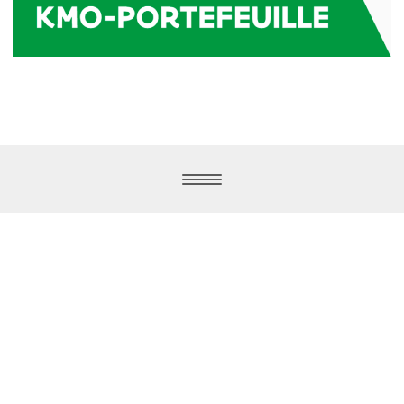
Ontdek onze nieuwsbrief!
Word lid van onze gratis
Facebookgroep
Psst… ook wij werken met de KMO-portefeuille.
Zo vraag je die aan.
Karin Beeckman BV