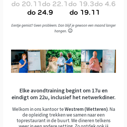
do 20.11
do 22.1
do 19.3
do 4.6
do 24.9
do 19.11
Eentje gemist? Geen probleem. Dan blijf je gewoon een maand langer
😉
hangen.
Elke avondtraining begint om 17u en
eindigt om 22u, inclusief het netwerkdiner.
Welkom in ons kantoor te
Westrem (Wetteren)
. Na
de opleiding trekken we samen naar een
toprestaurant in de buurt. We dineren telkens
weer in een andere setting. Zo ontdek ook jij