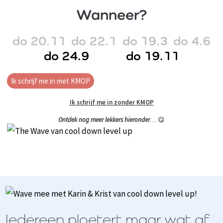
Wanneer?
do 20.11
do 22.1
do 19.3
do 4.6
do 24.9
do 19.11
Ik schrijf me in met KMOP
Ik schrijf me in zonder KMOP
Ontdek nog meer lekkers hieronder
… 😋
Iedereen ploetert maar wat af.