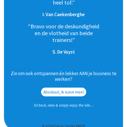
heel tof.”
I. Van Caekenberghe
“Bravo voor de deskundigheid
en de vlotheid van beide
trainers!”
S. De Vuyst
Zin om ook ontspannen én lekker AAN je business te
werken?
Absoluut, ik wave mee!
Sit back, relax & simply enjoy the ride…
Ik schrijf me in zonder KMOP