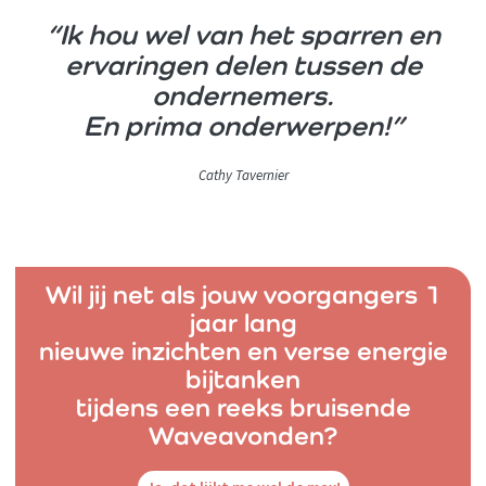
“Ik hou wel van het sparren en
ervaringen delen tussen de
ondernemers.
En prima onderwerpen!”
Cathy Tavernier
Wil jij net als jouw voorgangers 1
jaar lang
nieuwe inzichten en verse energie
bijtanken
tijdens een reeks bruisende
Waveavonden?