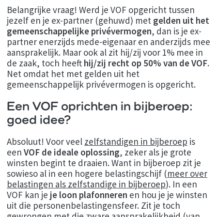
Belangrijke vraag! Werd je VOF opgericht tussen
jezelf en je ex-partner (gehuwd) met
gelden uit het
gemeenschappelijke privévermogen
, dan is je ex-
partner enerzijds mede-eigenaar en anderzijds mee
aansprakelijk. Maar ook al zit hij/zij voor 1% mee in
de zaak, toch heeft
hij/zij recht op 50% van de VOF
.
Net omdat het met gelden uit het
gemeenschappelijk privévermogen is opgericht.
Een VOF oprichten in bijberoep:
goed idee?
Absoluut! Voor veel
zelfstandigen in bijberoep
is
een
VOF de ideale oplossing
, zeker als je grote
winsten begint te draaien. Want in bijberoep zit je
sowieso al in een hogere belastingschijf (
meer over
belastingen als zelfstandige in bijberoep
). In een
VOF kan je
je loon plafonneren
en hou je je winsten
uit die personenbelastingensfeer. Zit je toch
gewrongen met die zware aansprakelijkheid (van