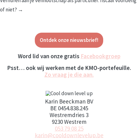
Verhuren aan je vennootschap als particulier: fiscaal voordelig
of niet? →
Ontdek onze nieuwsbrief!
Word lid van onze gratis
Facebookgroep
Psst… ook wij werken met de KMO-portefeuille.
Zo vraag je die aan.
Karin Beeckman BV
BE 0454.838.245
Westremdries 3
9230 Westrem
053 79 08 25
karin@cooldownlevelup.be